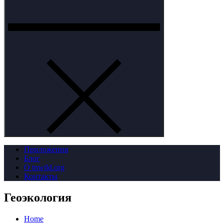
Приложения
Блог
О tnwild.org
Контакты
Геоэкология
Home