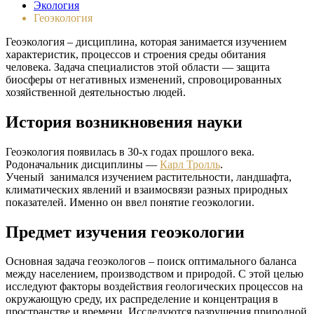
Экология
Геоэкология
Геоэкология – дисциплина, которая занимается изучением
характеристик, процессов и строения среды обитания
человека. Задача специалистов этой области — защита
биосферы от негативных изменений, спровоцированных
хозяйственной деятельностью людей.
История возникновения науки
Геоэкология появилась в 30-х годах прошлого века.
Родоначальник дисциплины —
Карл Тролль
.
Ученый занимался изучением растительности, ландшафта,
климатических явлений и взаимосвязи разных природных
показателей. Именно он ввел понятие геоэкологии.
Предмет изучения геоэкологии
Основная задача геоэкологов – поиск оптимального баланса
между населением, производством и природой. С этой целью
исследуют факторы воздействия геологических процессов на
окружающую среду, их распределение и концентрация в
пространстве и времени. Исследуются разрушения природной